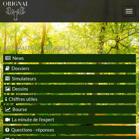
Togg
navi
ACTUALITÉS
MÉTIERS
News
Dossiers
Simulateurs
Dessins
Chiffres utiles
Bourse
La minute de l'expert
Questions - réponses