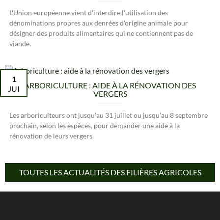
L'Union européenne vient d'interdire l'utilisation des
dénominations propres aux denrées d'origine animale pour
désigner des produits alimentaires qui ne contiennent pas de
viande.
1
ARBORICULTURE : AIDE À LA RÉNOVATION DES
JUI
VERGERS
Les arboriculteurs ont jusqu'au 31 juillet ou jusqu'au 8 septembre
prochain, selon les espèces, pour demander une aide à la
rénovation de leurs vergers.
TOUTES LES ACTUALITÉS DES FILIÈRES AGRICOLES